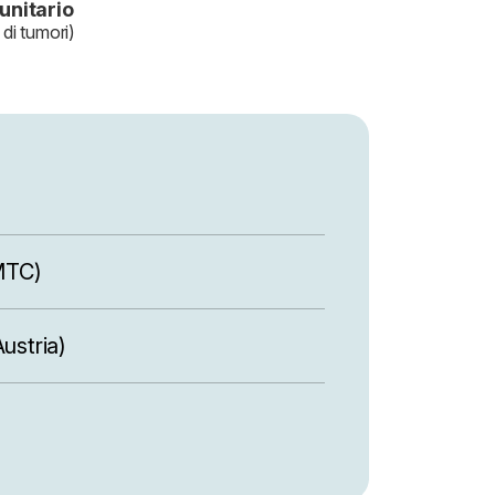
unitario
 di tumori)
(MTC)
ustria)