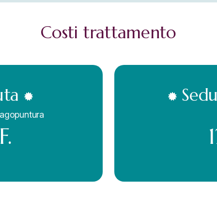
Costi
trattamento
uta
Sedu
 agopuntura
F.