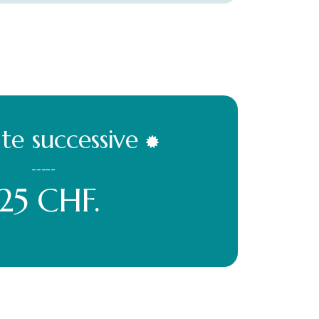
te successive
-----
125 CHF.