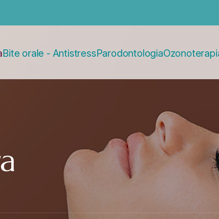
a
Bite orale - Antistress
Parodontologia
Ozonoterapi
a