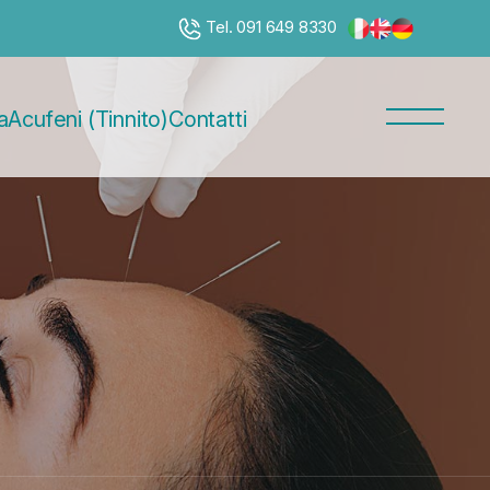
Tel. 091 649 8330
a
Acufeni (Tinnito)
Contatti